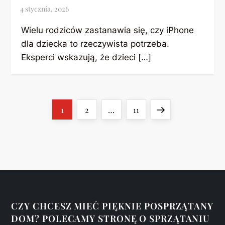
Wielu rodziców zastanawia się, czy iPhone
dla dziecka to rzeczywista potrzeba.
Eksperci wskazują, że dzieci […]
S
Page
Page
Page
Czytaj
1
2
…
11
t
następny
r
o
n
CZY CHCESZ MIEĆ PIĘKNIE POSPRZĄTANY
DOM? POLECAMY STRONĘ O SPRZĄTANIU