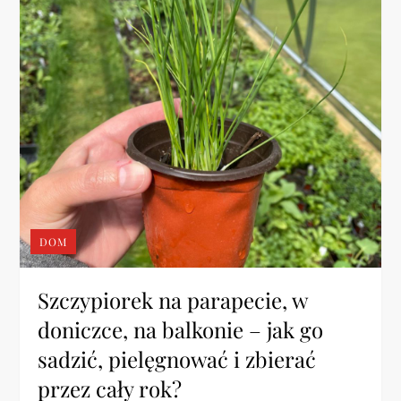
DOM
Szczypiorek na parapecie, w
doniczce, na balkonie – jak go
sadzić, pielęgnować i zbierać
przez cały rok?