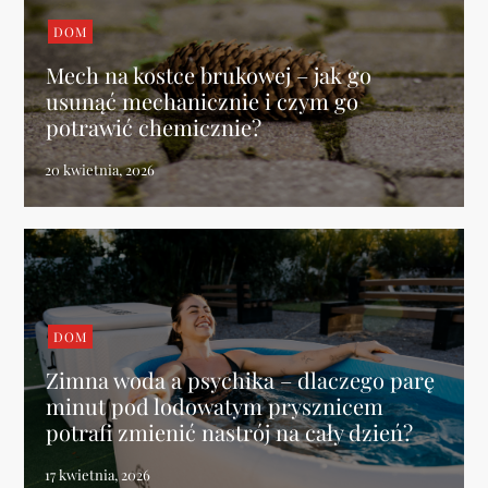
DOM
Mech na kostce brukowej – jak go
usunąć mechanicznie i czym go
potrawić chemicznie?
DOM
Zimna woda a psychika – dlaczego parę
minut pod lodowatym prysznicem
potrafi zmienić nastrój na cały dzień?