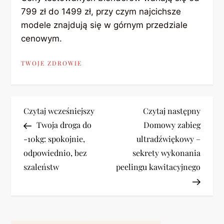
799 zł do 1499 zł, przy czym najcichsze
modele znajdują się w górnym przedziale
cenowym.
TWOJE ZDROWIE
N
Previous
Next
Czytaj wcześniejszy
Czytaj następny
Post
Post
Twoja droga do
Domowy zabieg
a
-10kg: spokojnie,
ultradźwiękowy –
odpowiednio, bez
sekrety wykonania
w
szaleństw
peelingu kawitacyjnego
i
g