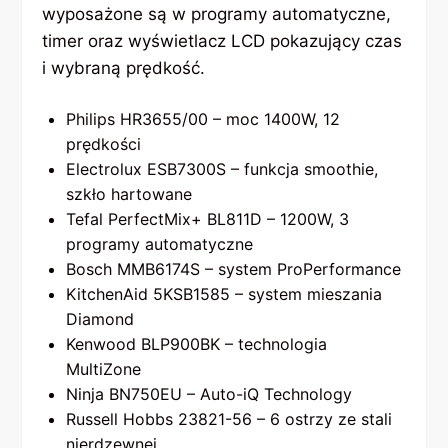
wyposażone są w programy automatyczne,
timer oraz wyświetlacz LCD pokazujący czas
i wybraną prędkość.
Philips HR3655/00 – moc 1400W, 12
prędkości
Electrolux ESB7300S – funkcja smoothie,
szkło hartowane
Tefal PerfectMix+ BL811D – 1200W, 3
programy automatyczne
Bosch MMB6174S – system ProPerformance
KitchenAid 5KSB1585 – system mieszania
Diamond
Kenwood BLP900BK – technologia
MultiZone
Ninja BN750EU – Auto-iQ Technology
Russell Hobbs 23821-56 – 6 ostrzy ze stali
nierdzewnej