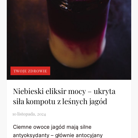
TWOJE ZDROWIE
Niebieski eliksir mocy – ukryta
siła kompotu z leśnych jagód
Ciemne owoce jagód mają silne
antyoksydanty – głównie antocyjany