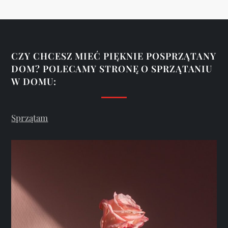
r
o
n
CZY CHCESZ MIEĆ PIĘKNIE POSPRZĄTANY
DOM? POLECAMY STRONĘ O SPRZĄTANIU
i
W DOMU:
c
Sprzątam
o
w
a
n
i