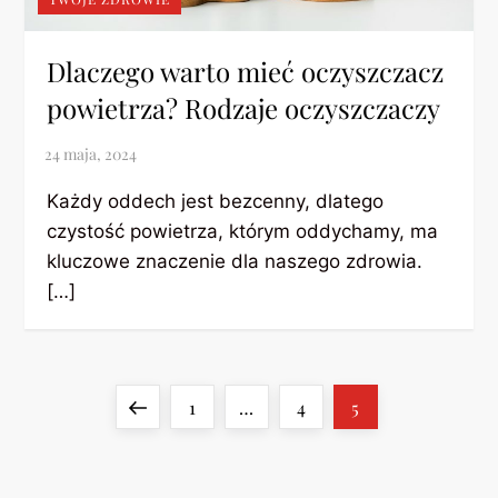
Dlaczego warto mieć oczyszczacz
powietrza? Rodzaje oczyszczaczy
Każdy oddech jest bezcenny, dlatego
czystość powietrza, którym oddychamy, ma
kluczowe znaczenie dla naszego zdrowia.
[…]
S
Previous
Page
Page
Page
1
…
4
5
t
page