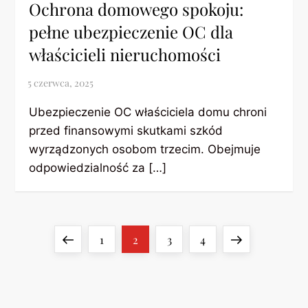
Ochrona domowego spokoju:
pełne ubezpieczenie OC dla
właścicieli nieruchomości
Ubezpieczenie OC właściciela domu chroni
przed finansowymi skutkami szkód
wyrządzonych osobom trzecim. Obejmuje
odpowiedzialność za […]
S
Previous
Page
Page
Page
Page
Next
1
2
3
4
t
page
page
r