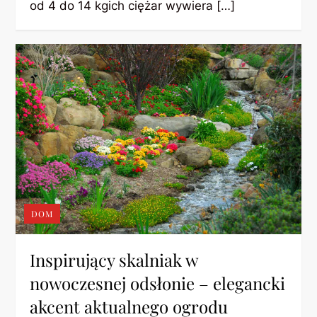
od 4 do 14 kgich ciężar wywiera […]
DOM
Inspirujący skalniak w
nowoczesnej odsłonie – elegancki
akcent aktualnego ogrodu