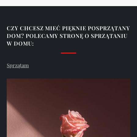
o
n
CZY CHCESZ MIEĆ PIĘKNIE POSPRZĄTANY
DOM? POLECAMY STRONĘ O SPRZĄTANIU
i
W DOMU:
c
Sprzątam
o
w
a
n
i