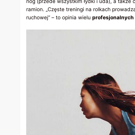
nóg (przede wszystkim łydki i uda), a także 
ramion. „Częste treningi na rolkach prowadz
ruchowej” – to opinia wielu
profesjonalnych