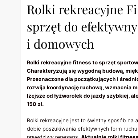
Rolki rekreacyjne F
sprzęt do efektywn
i domowych
Rolki rekreacyjne fitness to sprzęt sport
Charakteryzują się wygodną budową, mięk
Przeznaczone dla początkujących i średn
rozwija koordynację ruchową, wzmacnia mię
lżejsze od łyżworolek do jazdy szybkiej, al
150 zł.
Rolki rekreacyjne jest to świetny sposób na
dobie poszukiwania efektywnych form ruchu
prawdziwy renesans.
Aktualnie rolki fitne