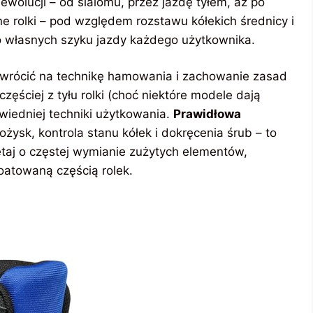
olucji – od slalomu, przez jazdę tyłem, aż po
e rolki – pod względem rozstawu kółekich średnicy i
o własnych szyku jazdy każdego użytkownika.
zwrócić na technikę hamowania i zachowanie zasad
ęściej z tyłu rolki (choć niektóre modele dają
iedniej techniki użytkowania.
Prawidłowa
ożysk, kontrola stanu kółek i dokręcenia śrub – to
aj o częstej wymianie zużytych elementów,
loatowaną częścią rolek.