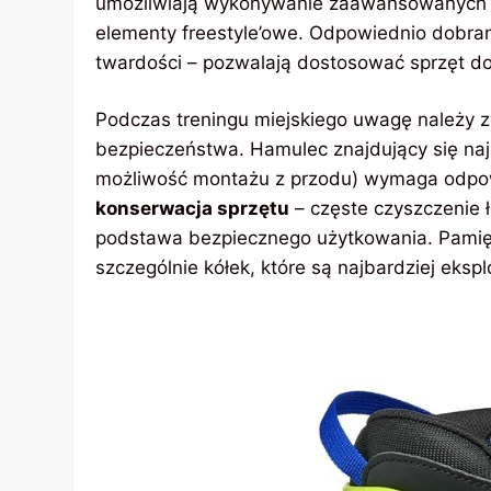
umożliwiają wykonywanie zaawansowanych ew
elementy freestyle’owe. Odpowiednio dobran
twardości – pozwalają dostosować sprzęt d
Podczas treningu miejskiego uwagę należy 
bezpieczeństwa. Hamulec znajdujący się najcz
możliwość montażu z przodu) wymaga odpow
konserwacja sprzętu
– częste czyszczenie ł
podstawa bezpiecznego użytkowania. Pamięt
szczególnie kółek, które są najbardziej eksp