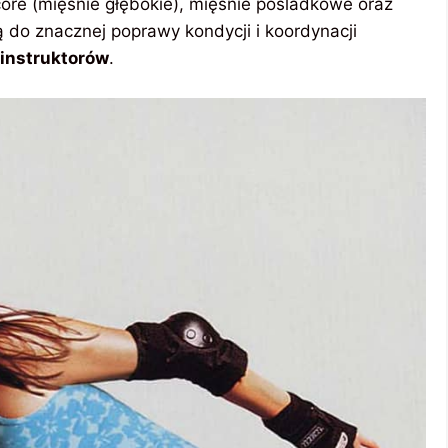
core (mięśnie głębokie), mięśnie pośladkowe oraz
ą do znacznej poprawy kondycji i koordynacji
 instruktorów
.