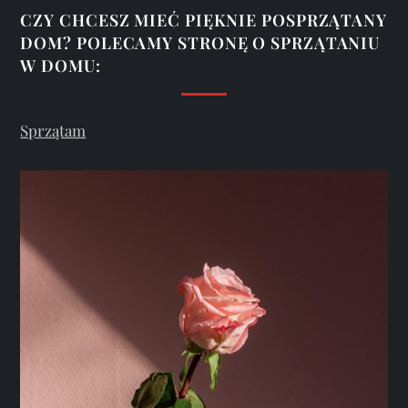
u
CZY CHCESZ MIEĆ PIĘKNIE POSPRZĄTANY
DOM? POLECAMY STRONĘ O SPRZĄTANIU
W DOMU:
Sprzątam