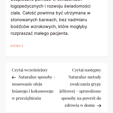
logopedycznych i rozwoju świadomości
ciała. Całość powinna być utrzymana w
stonowanych barwach, bez nadmiaru
bodźców wzrokowych, które mogłyby
rozpraszać małego pacjenta.
DZIECI
N
Previous
Next
Czytaj wcześniejszy
Czytaj następny
Post
Post
Naturalne sposoby –
Naturalne metody
a
stosowanie oleju
zwalczania grypy
lnianego i kokosowego
jelitowej – sprawdzone
w
w przeziębieniu
sposoby na powrót do
i
zdrowia w domu