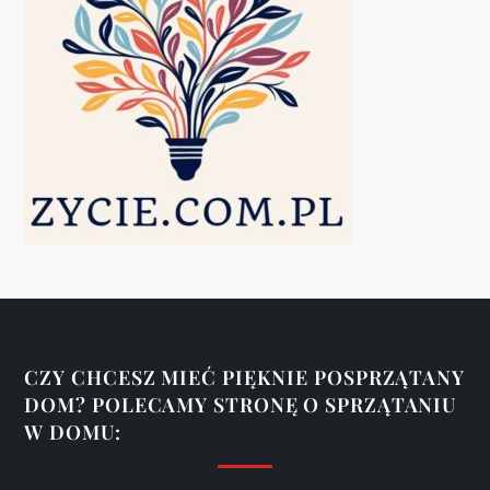
j
a
w
p
i
s
u
CZY CHCESZ MIEĆ PIĘKNIE POSPRZĄTANY
DOM? POLECAMY STRONĘ O SPRZĄTANIU
W DOMU: