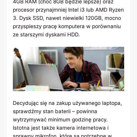
4GB RAM (choć 8GB będzie lepsze) oraz
procesor przynajmniej Intel i3 lub AMD Ryzen
3. Dysk SSD, nawet niewielki 120GB, mocno
przyspieszy pracę komputera w porównaniu
ze starszymi dyskami HDD.
Decydując się na zakup używanego laptopa,
sprawdźmy stan baterii – powinna
wytrzymywać minimum godzinę pracy.
Istotna jest także kamera internetowa i
sprawny mikrofon, które są potrzebne w