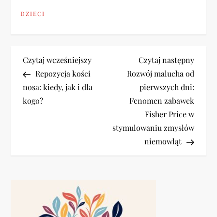
DZIECI
N
Previous
Next
Czytaj wcześniejszy
Czytaj następny
Post
Post
Repozycja kości
Rozwój malucha od
a
nosa: kiedy, jak i dla
pierwszych dni:
kogo?
Fenomen zabawek
w
Fisher Price w
i
stymulowaniu zmysłów
niemowląt
g
a
c