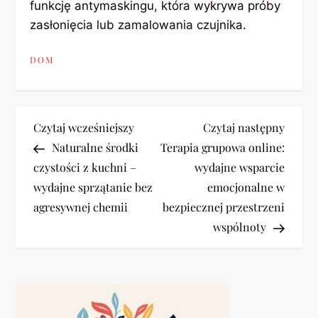
funkcję antymaskingu, która wykrywa próby
zasłonięcia lub zamalowania czujnika.
DOM
N
Previous
Next
Czytaj wcześniejszy
Czytaj następny
Post
Post
Naturalne środki
Terapia grupowa online:
a
czystości z kuchni –
wydajne wsparcie
wydajne sprzątanie bez
emocjonalne w
w
agresywnej chemii
bezpiecznej przestrzeni
i
wspólnoty
g
a