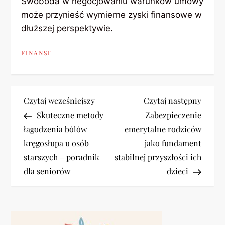
Swoboda w negocjowaniu warunków umowy
może przynieść wymierne zyski finansowe w
dłuższej perspektywie.
FINANSE
N
Previous
Next
Czytaj wcześniejszy
Czytaj następny
Post
Post
Skuteczne metody
Zabezpieczenie
a
łagodzenia bólów
emerytalne rodziców
kręgosłupa u osób
jako fundament
w
starszych – poradnik
stabilnej przyszłości ich
i
dla seniorów
dzieci
g
a