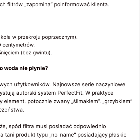
h filtrów „zapomina” poinformować klienta.
o koła w przekroju poprzecznym).
0 centymetrów.
śnięciem (bez gwintu).
o woda nie płynie
?
wych użytkowników. Najnowsze serie naczyniowe
zystują autorski system PerfectFit. W praktyce
y element, potocznie zwany „ślimakiem”, „grzybkiem”
eczeństwa.
że, spód filtra musi posiadać odpowiednio
na tani produkt typu „no-name” posiadający płaskie