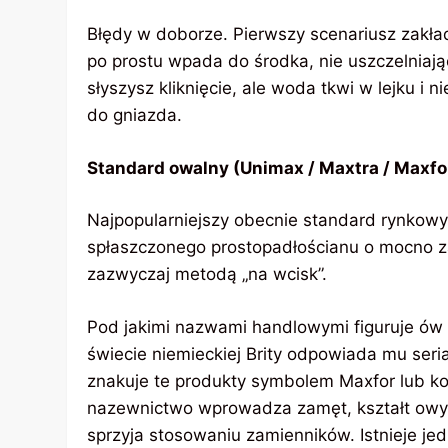
Błędy w doborze. Pierwszy scenariusz zakła
po prostu wpada do środka, nie uszczelniając 
słyszysz kliknięcie, ale woda tkwi w lejku i n
do gniazda.
Standard owalny (Unimax / Maxtra / Maxfo
Najpopularniejszy obecnie standard rynkowy
spłaszczonego prostopadłościanu o mocno za
zazwyczaj metodą „na wcisk”.
Pod jakimi nazwami handlowymi figuruje ów ty
świecie niemieckiej Brity odpowiada mu ser
znakuje te produkty symbolem Maxfor lub 
nazewnictwo wprowadza zamęt, kształt ow
sprzyja stosowaniu zamienników. Istnieje j