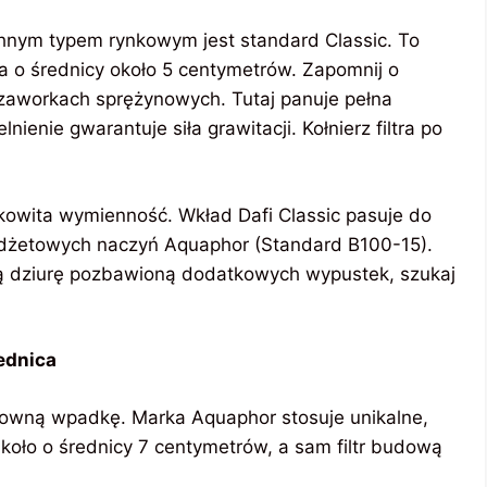
hnym typem rynkowym jest standard Classic. To
ka o średnicy około 5 centymetrów. Zapomnij o
zaworkach sprężynowych. Tutaj panuje pełna
ienie gwarantuje siła grawitacji. Kołnierz filtra po
kowita wymienność. Wkład Dafi Classic pasuje do
budżetowych naczyń Aquaphor (Standard B100-15).
łą dziurę pozbawioną dodatkowych wypustek, szukaj
ednica
ztowną wpadkę. Marka Aquaphor stosuje unikalne,
 koło o średnicy 7 centymetrów, a sam filtr budową