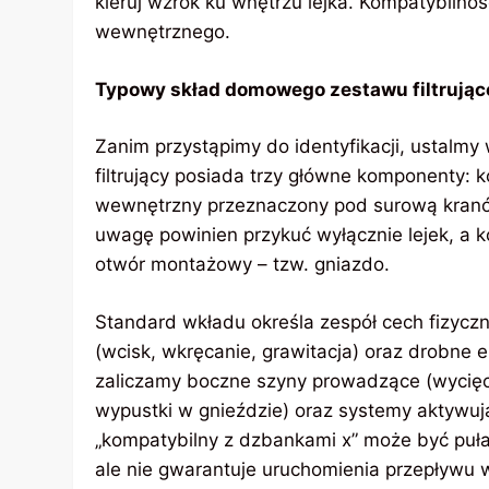
kieruj wzrok ku wnętrzu lejka. Kompatybilno
wewnętrznego.
Typowy skład domowego zestawu filtrują
Zanim przystąpimy do identyfikacji, ustalm
filtrujący posiada trzy główne komponenty: k
wewnętrzny przeznaczony pod surową kranów
uwagę powinien przykuć wyłącznie lejek, a k
otwór montażowy – tzw. gniazdo.
Standard wkładu określa zespół cech fizyczn
(wcisk, wkręcanie, grawitacja) oraz drobne 
zaliczamy boczne szyny prowadzące (wyci
wypustki w gnieździe) oraz systemy aktywuj
„kompatybilny z dzbankami x” może być puł
ale nie gwarantuje uruchomienia przepływu w