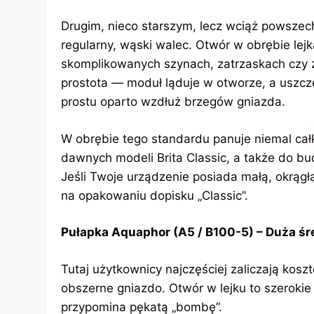
Drugim, nieco starszym, lecz wciąż powszec
regularny, wąski walec. Otwór w obrębie lej
skomplikowanych szynach, zatrzaskach czy 
prostota — moduł ląduje w otworze, a uszczeln
prostu oparto wzdłuż brzegów gniazda.
W obrębie tego standardu panuje niemal cał
dawnych modeli Brita Classic, a także do 
Jeśli Twoje urządzenie posiada małą, okrąg
na opakowaniu dopisku „Classic”.
Pułapka Aquaphor (A5 / B100-5) – Duża śr
Tutaj użytkownicy najczęściej zaliczają kos
obszerne gniazdo. Otwór w lejku to szerokie
przypomina pękatą „bombę”.