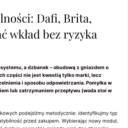
ości: Dafi, Brita,
ć wkład bez ryzyka
m systemu, a dzbanek – obudową z gniazdem o
 części nie jest kwestią tylko marki, lecz
elnienia i sposobu odpowietrzania. Pomyłka w
niem lub zatrzymaniem przepływu (woda stoi w
kowych podejdźmy metodycznie: identyfikujmy typ
patybilność przed zakupem. Wybierając nowy moduł,