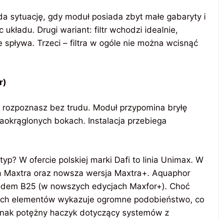
da sytuację, gdy moduł posiada zbyt małe gabaryty i
układu. Drugi wariant: filtr wchodzi idealnie,
ie spływa. Trzeci – filtra w ogóle nie można wcisnąć
r)
 rozpoznasz bez trudu. Moduł przypomina bryłę
okrąglonych bokach. Instalacja przebiega
p? W ofercie polskiej marki Dafi to linia Unimax. W
ia Maxtra oraz nowsza wersja Maxtra+. Aquaphor
kodem B25 (w nowszych edycjach Maxfor+). Choć
ych elementów wykazuje ogromne podobieństwo, co
ednak potężny haczyk dotyczący systemów z