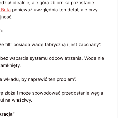
ział idealnie, ale góra zbiornika pozostanie
Brita
ponieważ uwzględnia ten detal, ale przy
jność.
m:
że filtr posiada wadę fabryczną i jest zapchany”.
bez wsparcia systemu odpowietrzania. Woda nie
zamknięty.
e wkładu, by naprawić ten problem”.
turę złoża i może spowodować przedostanie węgla
uł na właściwy.
kracja”