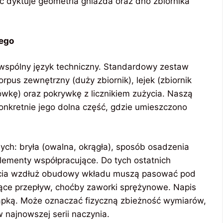
ść dyktuje geometria gniazda oraz dno zbiornika
cego
y wspólny język techniczny. Standardowy zestaw
orpus zewnętrzny (duży zbiornik), lejek (zbiornik
kę) oraz pokrywkę z licznikiem zużycia. Naszą
onkretnie jego dolna część, gdzie umieszczono
ych: bryła (owalna, okrągła), sposób osadzenia
elementy współpracujące. Do tych ostatnich
ęcia wzdłuż obudowy wkładu muszą pasować pod
ące przepływ, choćby zaworki sprężynowe. Napis
apką. Może oznaczać fizyczną zbieżność wymiarów,
 najnowszej serii naczynia.