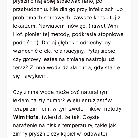
prysznic najlepiej stosować rano, po
przebudzeniu. Nie dla go przy infekcjach lub
problemach sercowych; zawsze konsultuj z
lekarzem. Nawiasem mówiąc, (nawet Wim
Hof, pionier tej metody, podkreśla stopniowe
podejście). Dodaj głębokie oddechy, by
wzmocnić efekt relaksacyjny. Pytaj siebie:
czy gotowy jesteś na zmianę nastroju już
teraz? Zimna woda działa cuda, gdy stanie
się nawykiem.
Czy zimna woda może być naturalnym
lekiem na zły humor? Wielu entuzjastów
terapii zimnem, w tym zwolenników metody
Wim Hofa
, twierdzi, że tak. Częste
narażenie na niskie temperatury, takie jak
zimny prysznic czy kąpiel w lodowatej