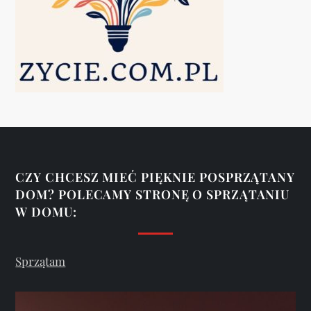
w
p
i
s
u
CZY CHCESZ MIEĆ PIĘKNIE POSPRZĄTANY
DOM? POLECAMY STRONĘ O SPRZĄTANIU
W DOMU:
Sprzątam