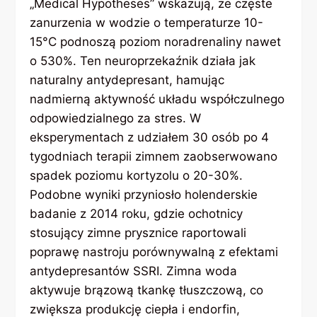
„Medical Hypotheses” wskazują, że częste
zanurzenia w wodzie o temperaturze 10-
15°C podnoszą poziom noradrenaliny nawet
o 530%. Ten neuroprzekaźnik działa jak
naturalny antydepresant, hamując
nadmierną aktywność układu współczulnego
odpowiedzialnego za stres. W
eksperymentach z udziałem 30 osób po 4
tygodniach terapii zimnem zaobserwowano
spadek poziomu kortyzolu o 20-30%.
Podobne wyniki przyniosło holenderskie
badanie z 2014 roku, gdzie ochotnicy
stosujący zimne prysznice raportowali
poprawę nastroju porównywalną z efektami
antydepresantów SSRI. Zimna woda
aktywuje brązową tkankę tłuszczową, co
zwiększa produkcję ciepła i endorfin,