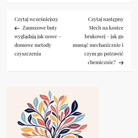
N
Previous
Next
Czytaj wcześniejszy
Czytaj następny
Post
Post
Zamszowe buty
Mech na kostce
a
wyglądają jak nowe –
brukowej – jak go
domowe metody
usunąć mechanicznie i
w
czyszczenia
czym go potrawić
i
chemicznie?
g
a
c
j
a