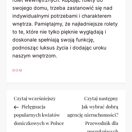
rolet wewnętrznych. Kupując rolety do
swojego domu, trzeba zastanowić się nad
indywidualnymi potrzebami i charakterem
wnętrza. Pamiętajmy, że najładniejsze rolety
to te, które nie tylko pięknie wyglądają i
doskonale spełniają swoją funkcję,
podnosząc luksus życia i dodając uroku
naszym wnętrzom.
DOM
N
Previous
Next
Czytaj wcześniejszy
Czytaj następny
Post
Post
Pielęgnacja
Jak wybrać dobrą
a
popularnych kwiatów
agencję nieruchomości?
doniczkowych w Polsce
Przewodnik dla
w
poszukujących