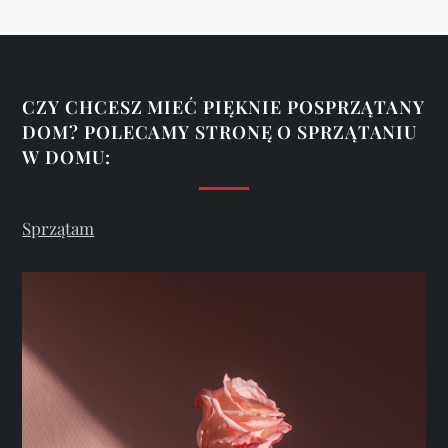
s
u
CZY CHCESZ MIEĆ PIĘKNIE POSPRZĄTANY
DOM? POLECAMY STRONĘ O SPRZĄTANIU
W DOMU:
Sprzątam