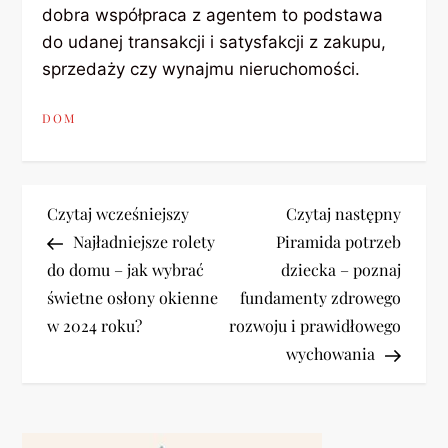
dobra współpraca z agentem to podstawa
do udanej transakcji i satysfakcji z zakupu,
sprzedaży czy wynajmu nieruchomości.
DOM
N
Previous
Next
Czytaj wcześniejszy
Czytaj następny
Post
Post
Najładniejsze rolety
Piramida potrzeb
a
do domu – jak wybrać
dziecka – poznaj
świetne osłony okienne
fundamenty zdrowego
w
w 2024 roku?
rozwoju i prawidłowego
i
wychowania
g