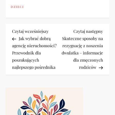
DZIECI
N
Previous
Next
Czytaj wcześniejszy
Czytaj następny
Post
Post
Jak wybrać dobrą
Skuteczne sposoby na
a
agencję nieruchomości?
rezygnację z noszenia
Przewodnik dla
dwulatka – informacje
w
poszukujących
dla zmęczonych
i
najlepszego pośrednika
rodziców
g
a
c